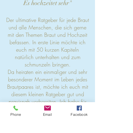
Es hochzeitet sehr"
Der ultimative Ratgeber für jede Braut
und alle Menschen, die sich gerne
mit den Themen Braut und Hochzeit
befassen. In erste Linie möchte ich
euch mit 50 kurzen Kapiteln
natürlich unterhalten und zum
schmunzeln bringen.
Da heiraten ein einmaliger und sehr
besonderer Moment im Leben jedes
Brautpaares ist, möchte ich euch mit
diesem kleinen Ratgeber gut und
praxisnah vorbereiten. Ich habe für
euch viele Aspekte, von A - wie "der
Phone
Email
Facebook
Antrag" bis
Z - wie "die Zweifel", ganz neu
aufbereitet und plaudere ganz viel